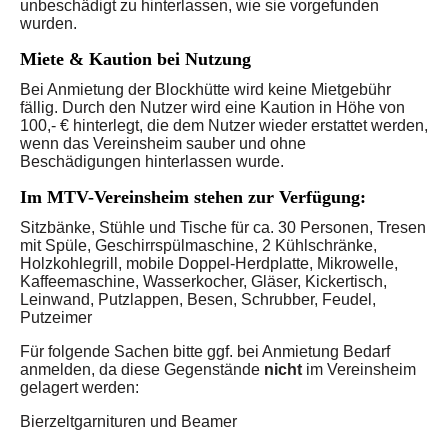
unbeschädigt zu hinterlassen, wie sie vorgefunden
wurden.
Miete & Kaution bei Nutzung
Bei Anmietung der Blockhütte wird keine Mietgebühr
fällig. Durch den Nutzer wird eine Kaution in Höhe von
100,- € hinterlegt, die dem Nutzer wieder erstattet werden,
wenn das Vereinsheim sauber und ohne
Beschädigungen hinterlassen wurde.
Im MTV-Vereinsheim stehen zur Verfügung:
Sitzbänke, Stühle und Tische für ca. 30 Personen, Tresen
mit Spüle,
Geschirrspülmaschine, 2 Kühlschränke,
Holzkohlegrill, m
obile Doppel-Herdplatte, Mikrowelle,
Kaffeemaschine, Wasserkocher,
Gläser, Kickertisch,
Leinwand, P
utzlappen, Besen, Schrubber, Feudel,
Putzeimer
Für folgende Sachen bitte ggf. bei Anmietung Bedarf
anmelden, da diese Gegenstände
nicht
im Vereinsheim
gelagert werden:
Bierzeltgarnituren und Beamer