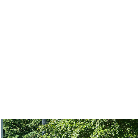
MTV_Himmelpforten_Logo