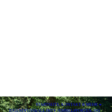
STARTSEITE, KONTAKT & MEHR
JUGENDFUSSBALL (MTV HIMMELPFORTEN, JSG O