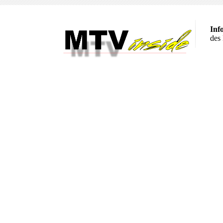
Inf
des