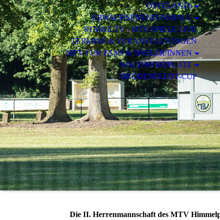
STELAND)
ERWACHSENENFUSSBALL
STAIGE.TV - MTV-SPIELE LIVE
TERMINE & VERANSTALTUNGEN
MTV FÜR FANS & SPIELER/INNEN
WALDSPORTPLATZ
BRÖDENFELDT-CUP
Die II. Herrenmannschaft des MTV Himmelp