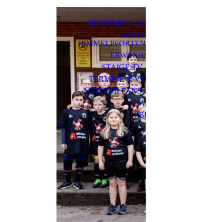
STARTSEITE, KONTAKT & MEHR
JUGENDFUSSBALL (MTV H
IMMELPFORTEN, JSG OSTELAND)
ERWACHSENENFUSSBALL
STAIGE.TV - MTV-SPIELE LIVE
TERMINE & VERANSTALTUNGEN
MTV FÜR FANS & SPIELER/INNEN
WALDSPORTPLATZ
BRÖDENFELDT-CUP