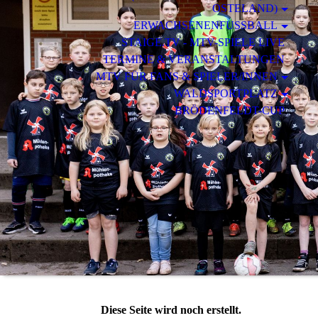
STELAND)
ERWACHSENENFUSSBALL
STAIGE.TV - MTV-SPIELE LIVE
TERMINE & VERANSTALTUNGEN
MTV FÜR FANS & SPIELER/INNEN
WALDSPORTPLATZ
BRÖDENFELDT-CUP
Diese Seite wird noch erstellt.