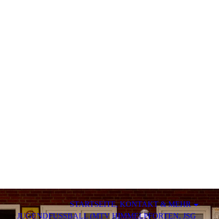
STARTSEITE, KONTAKT & MEHR
JUGENDFUSSBALL (MTV HIMMELPFORTEN, JSG O