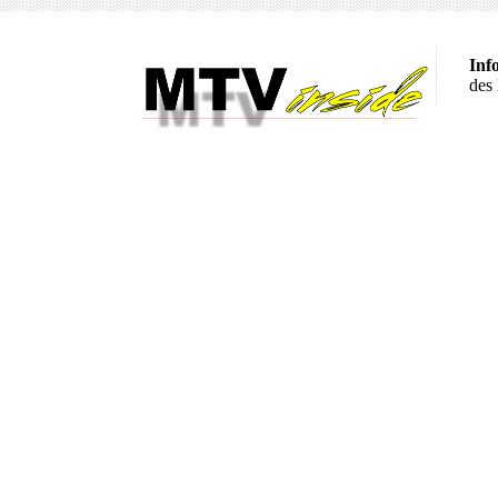
Inf
des