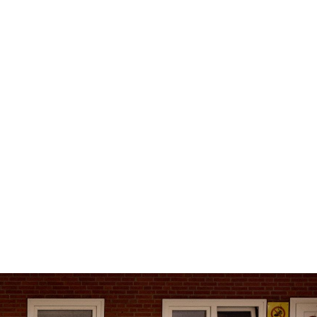
MTV_Himmelpforten_Logo